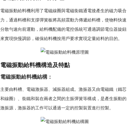
電磁振動給料機利用了電磁線圈與電磁銜鐵通電後產生的磁力吸合
力，通過料槽和支撐彈簧板將高頻震動力傳遞給料槽，使物料快速
分散勻速向前運動，給料機配備的電控係統可通過調節電位器旋鈕
來實現快慢調節，確保給料機按用戶要求實現定量給料的目的。
電磁振動給料機構造及特點
電磁振動給料機結構：
主要由料槽、電磁激振器、減振器組成。激振器又由電磁鐵（鐵芯
和線圈）、銜鐵和裝在兩者之間的主振彈簧等構成，是產生振動的
激振源，激振器的工作可以通過一定的控製裝置進行控製。