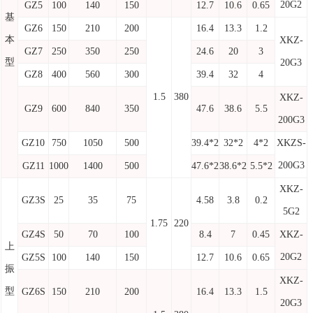
20G2
GZ5
100
140
150
12.7
10.6
0.65
基
GZ6
150
210
200
16.4
13.3
1.2
本
XKZ-
GZ7
250
350
250
24.6
20
3
型
20G3
GZ8
400
560
300
39.4
32
4
1.5
380
XKZ-
GZ9
600
840
350
47.6
38.6
5.5
200G3
GZ10
750
1050
500
39.4*2
32*2
4*2
XKZS-
200G3
GZ11
1000
1400
500
47.6*2
38.6*2
5.5*2
XKZ-
GZ3S
25
35
75
4.58
3.8
0.2
5G2
1.75
220
GZ4S
50
70
100
8.4
7
0.45
XKZ-
上
20G2
GZ5S
100
140
150
12.7
10.6
0.65
振
XKZ-
型
GZ6S
150
210
200
16.4
13.3
1.5
20G3