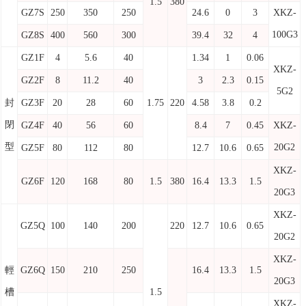
1.5
380
GZ7S
250
350
250
24.6
0
3
XKZ-
100G3
GZ8S
400
560
300
39.4
32
4
GZ1F
4
5.6
40
1.34
1
0.06
XKZ-
GZ2F
8
11.2
40
3
2.3
0.15
5G2
封
GZ3F
20
28
60
1.75
220
4.58
3.8
0.2
閉
GZ4F
40
56
60
8.4
7
0.45
XKZ-
型
20G2
GZ5F
80
112
80
12.7
10.6
0.65
XKZ-
GZ6F
120
168
80
1.5
380
16.4
13.3
1.5
20G3
XKZ-
GZ5Q
100
140
200
220
12.7
10.6
0.65
20G2
XKZ-
輕
GZ6Q
150
210
250
16.4
13.3
1.5
20G3
槽
1.5
XKZ-