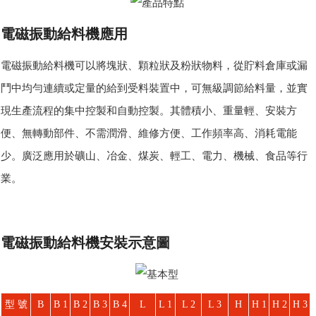
電磁振動給料機應用
電磁振動給料機可以將塊狀、顆粒狀及粉狀物料，從貯料倉庫或漏
鬥中均勻連續或定量的給到受料裝置中，可無級調節給料量，並實
現生產流程的集中控製和自動控製。其體積小、重量輕、安裝方
便、無轉動部件、不需潤滑、維修方便、工作頻率高、消耗電能
少。廣泛應用於礦山、冶金、煤炭、輕工、電力、機械、食品等行
業。
電磁振動給料機安裝示意圖
型 號
B
B 1
B 2
B 3
B 4
L
L 1
L 2
L 3
H
H 1
H 2
H 3