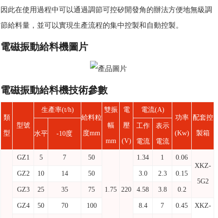
因此在使用過程中可以通過調節可控矽開發角的辦法方便地無級調
節給料量，並可以實現生產流程的集中控製和自動控製。
電磁振動給料機圖片
電磁振動給料機技術參數
生產率(t/h)
雙振
電
電流(A)
類
給料粒
功率
配套控
型號
幅
壓
工作
表示
型
度mm
(Kw)
製箱
水平
-10度
mm
(V)
電流
電流
GZ1
5
7
50
1.34
1
0.06
XKZ-
GZ2
10
14
50
3.0
2.3
0.15
5G2
GZ3
25
35
75
1.75
220
4.58
3.8
0.2
GZ4
50
70
100
8.4
7
0.45
XKZ-