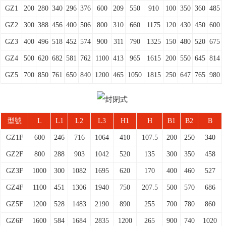
GZ1
200
280
340
296
376
600
209
550
910
100
350
360
485
GZ2
300
388
456
400
506
800
310
660
1175
120
430
450
600
GZ3
400
496
518
452
574
900
311
790
1325
150
480
520
675
GZ4
500
620
682
581
762
1100
413
965
1615
200
550
645
814
GZ5
700
850
761
650
840
1200
465
1050
1815
250
647
765
980
型號
L
L1
L2
L3
H1
H
B1
B2
B
GZ1F
600
246
716
1064
410
107.5
200
250
340
GZ2F
800
288
903
1042
520
135
300
350
458
GZ3F
1000
300
1082
1695
620
170
400
460
527
GZ4F
1100
451
1306
1940
750
207.5
500
570
686
GZ5F
1200
528
1483
2190
890
255
700
780
860
GZ6F
1600
584
1684
2835
1200
265
900
740
1020