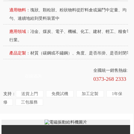
適用物料
：塊狀、顆粒狀、粉狀物料從貯料倉或漏鬥中定量、均
勻、連續地給到受料裝置中
應用領域
：冶金、煤炭、電子、機械、化工、建材、輕工、糧食等
行業。
產品定製
：材質（碳鋼或不鏽鋼）、角度、是否吊掛、是否封閉等
全國統一銷售熱線:
在線谘詢
0373-268 2333
支持：
送貨上門
免費試機
加工定製
1年保
修
三包服務