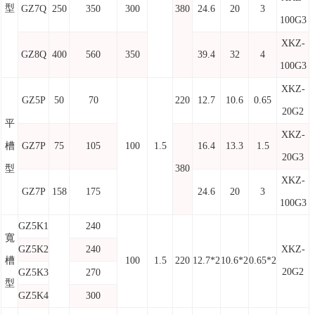
型
GZ7Q
250
350
300
380
24.6
20
3
100G3
XKZ-
GZ8Q
400
560
350
39.4
32
4
100G3
XKZ-
GZ5P
50
70
220
12.7
10.6
0.65
20G2
平
XKZ-
槽
GZ7P
75
105
100
1.5
16.4
13.3
1.5
20G3
型
380
XKZ-
GZ7P
158
175
24.6
20
3
100G3
GZ5K1
240
寬
GZ5K2
240
XKZ-
槽
100
1.5
220
12.7*2
10.6*2
0.65*2
20G2
GZ5K3
270
型
GZ5K4
300