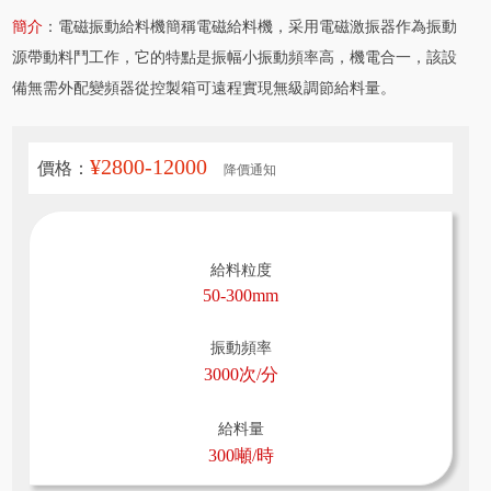
簡介
：電磁振動給料機簡稱電磁給料機，采用電磁激振器作為振動
源帶動料鬥工作，它的特點是振幅小振動頻率高，機電合一，該設
備無需外配變頻器從控製箱可遠程實現無級調節給料量。
¥2800-12000
價格：
降價通知
給料粒度
50-300mm
振動頻率
3000次/分
給料量
300噸/時