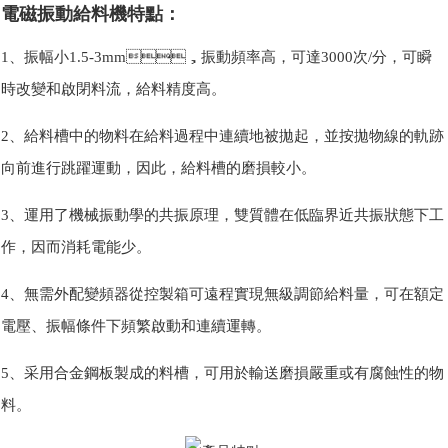
電磁振動給料機特點：
1、振幅小1.5-3mm，振動頻率高，可達3000次/分，可瞬
時改變和啟閉料流，給料精度高。
2、給料槽中的物料在給料過程中連續地被拋起，並按拋物線的軌跡
向前進行跳躍運動，因此，給料槽的磨損較小。
3、運用了機械振動學的共振原理，雙質體在低臨界近共振狀態下工
作，因而消耗電能少。
4、無需外配變頻器從控製箱可遠程實現無級調節給料量，可在額定
電壓、振幅條件下頻繁啟動和連續運轉。
5、采用合金鋼板製成的料槽，可用於輸送磨損嚴重或有腐蝕性的物
料。